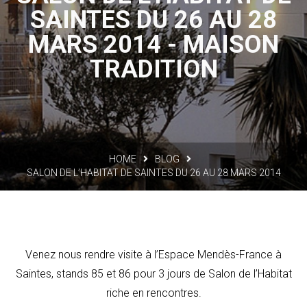
SAINTES DU 26 AU 28
MARS 2014 - MAISON
TRADITION
HOME
BLOG
SALON DE L’HABITAT DE SAINTES DU 26 AU 28 MARS 2014
Venez nous rendre visite à l’Espace Mendès-France à
Saintes, stands 85 et 86 pour 3 jours de Salon de l’Habitat
riche en rencontres.