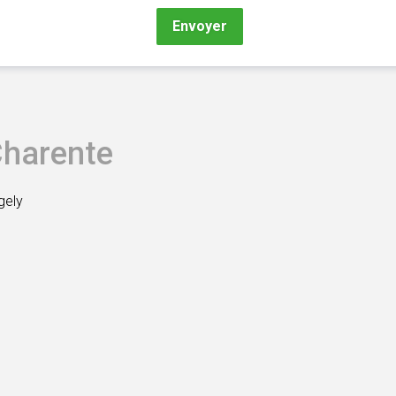
Envoyer
Charente
gely