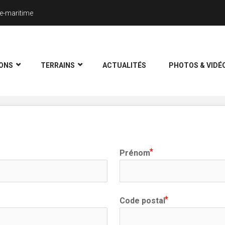
te-maritime
ONS
TERRAINS
ACTUALITÉS
PHOTOS & VIDÉ
atuite et personnalisée, 
remplissez ce formulaire, un de n
Prénom
Code postal