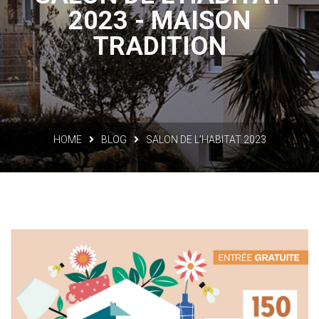
2023 - MAISON
TRADITION
HOME
BLOG
SALON DE L’HABITAT 2023
S